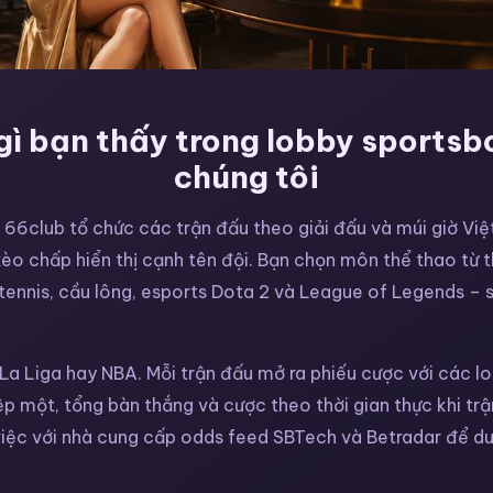
gì bạn thấy trong lobby sportsb
chúng tôi
6club tổ chức các trận đấu theo giải đấu và múi giờ Việt
 kèo chấp hiển thị cạnh tên đội. Bạn chọn môn thể thao từ t
tennis, cầu lông, esports Dota 2 và League of Legends – 
La Liga hay NBA. Mỗi trận đấu mở ra phiếu cược với các lo
iệp một, tổng bàn thắng và cược theo thời gian thực khi tr
việc với nhà cung cấp odds feed SBTech và Betradar để duy