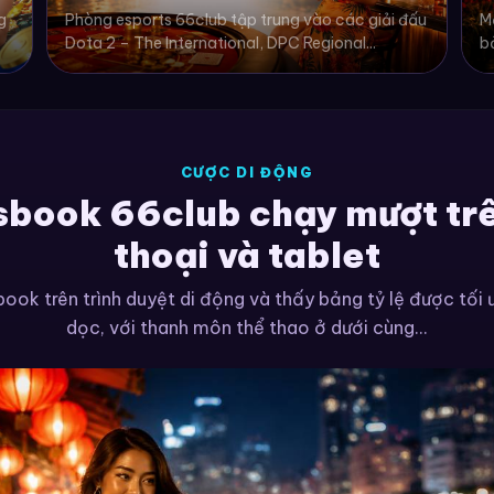
g
Phòng esports 66club tập trung vào các giải đấu
M
Dota 2 – The International, DPC Regional...
bả
CƯỢC DI ĐỘNG
sbook 66club chạy mượt trê
thoại và tablet
ook trên trình duyệt di động và thấy bảng tỷ lệ được tối 
dọc, với thanh môn thể thao ở dưới cùng...