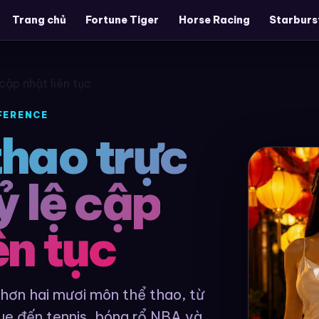
Trang chủ
Fortune Tiger
Horse Racing
Starburs
 cập nhật liên tục
FERENCE
thao trực
tỷ lệ cập
ên tục
hơn hai mươi môn thể thao, từ
e đến tennis, bóng rổ NBA và