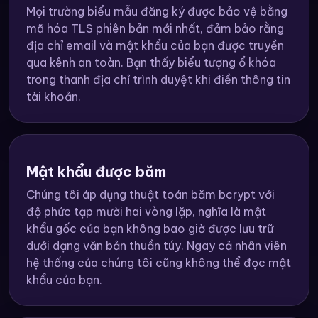
Mọi trường biểu mẫu đăng ký được bảo vệ bằng
mã hóa TLS phiên bản mới nhất, đảm bảo rằng
địa chỉ email và mật khẩu của bạn được truyền
qua kênh an toàn. Bạn thấy biểu tượng ổ khóa
trong thanh địa chỉ trình duyệt khi điền thông tin
tài khoản.
Mật khẩu được băm
Chúng tôi áp dụng thuật toán băm bcrypt với
độ phức tạp mười hai vòng lặp, nghĩa là mật
khẩu gốc của bạn không bao giờ được lưu trữ
dưới dạng văn bản thuần túy. Ngay cả nhân viên
hệ thống của chúng tôi cũng không thể đọc mật
khẩu của bạn.