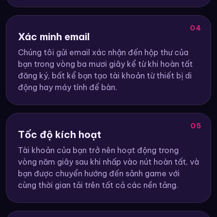
04
Xác minh email
Chúng tôi gửi email xác nhận đến hộp thư của
bạn trong vòng ba mươi giây kể từ khi hoàn tất
đăng ký, bất kể bạn tạo tài khoản từ thiết bị di
động hay máy tính để bàn.
05
Tốc độ kích hoạt
Tài khoản của bạn trở nên hoạt động trong
vòng năm giây sau khi nhấp vào nút hoàn tất, và
bạn được chuyển hướng đến sảnh game với
cùng thời gian tải trên tất cả các nền tảng.