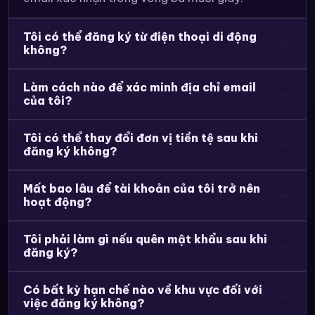
Tôi có thể đăng ký từ điện thoại di động
không?
Làm cách nào để xác minh địa chỉ email
của tôi?
Tôi có thể thay đổi đơn vị tiền tệ sau khi
đăng ký không?
Mất bao lâu để tài khoản của tôi trở nên
hoạt động?
Tôi phải làm gì nếu quên mật khẩu sau khi
đăng ký?
Có bất kỳ hạn chế nào về khu vực đối với
việc đăng ký không?