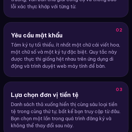
lỗi xác thực khớp với từng từ.
02
Yêu cầu mật khẩu
Tám ký tự tối thiểu, ít nhất một chữ cái viết hoa,
một chữ số và một ký tự đặc biệt. Quy tắc này
được thực thi giống hệt nhau trên ứng dụng di
động và trình duyệt web máy tính để bàn.
03
Lựa chọn đơn vị tiền tệ
Danh sách thả xuống hiển thị cùng sáu loại tiền
tệ trong cùng thứ tự, bất kể bạn truy cập từ đâu.
Bạn chọn một lần trong quá trình đăng ký và
không thể thay đổi sau này.