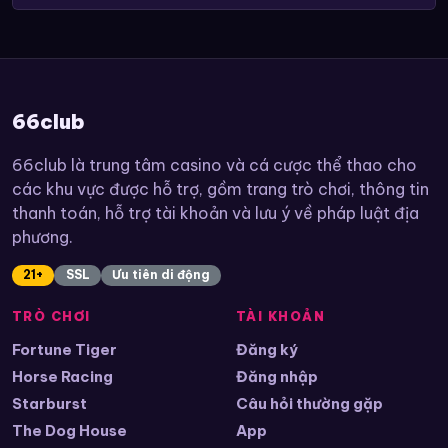
66club
66club là trung tâm casino và cá cược thể thao cho
các khu vực được hỗ trợ, gồm trang trò chơi, thông tin
thanh toán, hỗ trợ tài khoản và lưu ý về pháp luật địa
phương.
21+
SSL
Ưu tiên di động
TRÒ CHƠI
TÀI KHOẢN
Fortune Tiger
Đăng ký
Horse Racing
Đăng nhập
Starburst
Câu hỏi thường gặp
The Dog House
App