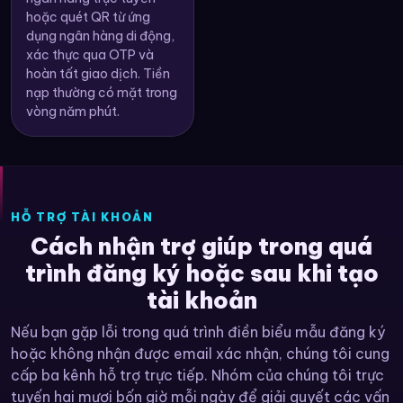
hoặc quét QR từ ứng
dụng ngân hàng di động,
xác thực qua OTP và
hoàn tất giao dịch. Tiền
nạp thường có mặt trong
vòng năm phút.
HỖ TRỢ TÀI KHOẢN
Cách nhận trợ giúp trong quá
trình đăng ký hoặc sau khi tạo
tài khoản
Nếu bạn gặp lỗi trong quá trình điền biểu mẫu đăng ký
hoặc không nhận được email xác nhận, chúng tôi cung
cấp ba kênh hỗ trợ trực tiếp. Nhóm của chúng tôi trực
tuyến hai mươi bốn giờ mỗi ngày để giải quyết các vấn