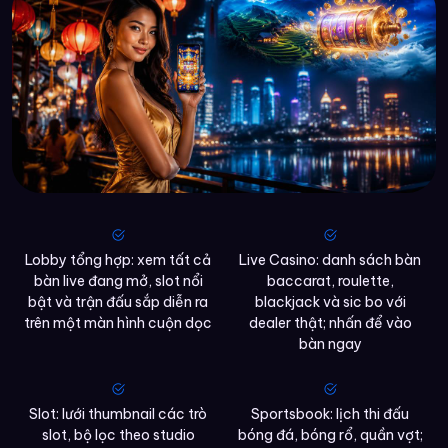
Lobby tổng hợp: xem tất cả
Live Casino: danh sách bàn
bàn live đang mở, slot nổi
baccarat, roulette,
bật và trận đấu sắp diễn ra
blackjack và sic bo với
trên một màn hình cuộn dọc
dealer thật; nhấn để vào
bàn ngay
Slot: lưới thumbnail các trò
Sportsbook: lịch thi đấu
slot, bộ lọc theo studio
bóng đá, bóng rổ, quần vợt;