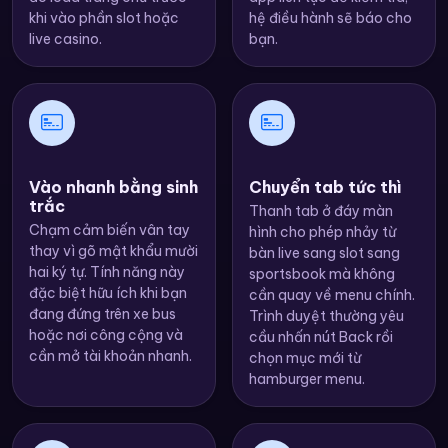
khi vào phần slot hoặc
hệ điều hành sẽ báo cho
live casino.
bạn.
Vào nhanh bằng sinh
Chuyển tab tức thì
trắc
Thanh tab ở đáy màn
Chạm cảm biến vân tay
hình cho phép nhảy từ
thay vì gõ mật khẩu mười
bàn live sang slot sang
hai ký tự. Tính năng này
sportsbook mà không
đặc biệt hữu ích khi bạn
cần quay về menu chính.
đang đứng trên xe bus
Trình duyệt thường yêu
hoặc nơi công cộng và
cầu nhấn nút Back rồi
cần mở tài khoản nhanh.
chọn mục mới từ
hamburger menu.