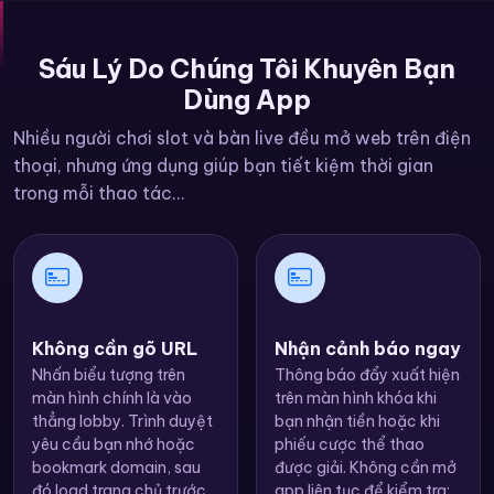
Sáu Lý Do Chúng Tôi Khuyên Bạn
Dùng App
Nhiều người chơi slot và bàn live đều mở web trên điện
thoại, nhưng ứng dụng giúp bạn tiết kiệm thời gian
trong mỗi thao tác...
Không cần gõ URL
Nhận cảnh báo ngay
Nhấn biểu tượng trên
Thông báo đẩy xuất hiện
màn hình chính là vào
trên màn hình khóa khi
thẳng lobby. Trình duyệt
bạn nhận tiền hoặc khi
yêu cầu bạn nhớ hoặc
phiếu cược thể thao
bookmark domain, sau
được giải. Không cần mở
đó load trang chủ trước
app liên tục để kiểm tra;