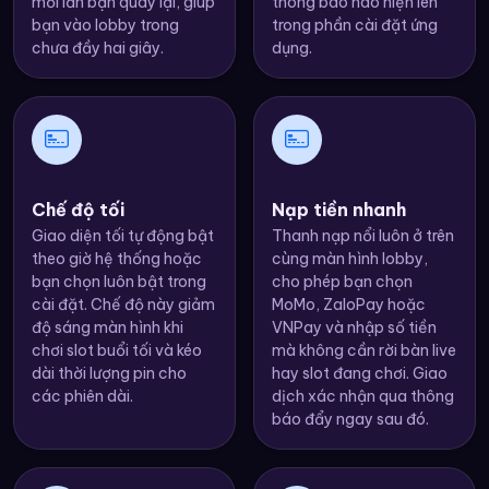
mỗi lần bạn quay lại, giúp
thông báo nào hiện lên
bạn vào lobby trong
trong phần cài đặt ứng
chưa đầy hai giây.
dụng.
Chế độ tối
Nạp tiền nhanh
Giao diện tối tự động bật
Thanh nạp nổi luôn ở trên
theo giờ hệ thống hoặc
cùng màn hình lobby,
bạn chọn luôn bật trong
cho phép bạn chọn
cài đặt. Chế độ này giảm
MoMo, ZaloPay hoặc
độ sáng màn hình khi
VNPay và nhập số tiền
chơi slot buổi tối và kéo
mà không cần rời bàn live
dài thời lượng pin cho
hay slot đang chơi. Giao
các phiên dài.
dịch xác nhận qua thông
báo đẩy ngay sau đó.