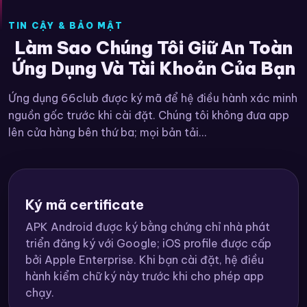
TIN CẬY & BẢO MẬT
Làm Sao Chúng Tôi Giữ An Toàn
Ứng Dụng Và Tài Khoản Của Bạn
Ứng dụng 66club được ký mã để hệ điều hành xác minh
nguồn gốc trước khi cài đặt. Chúng tôi không đưa app
lên cửa hàng bên thứ ba; mọi bản tải...
Ký mã certificate
APK Android được ký bằng chứng chỉ nhà phát
triển đăng ký với Google; iOS profile được cấp
bởi Apple Enterprise. Khi bạn cài đặt, hệ điều
hành kiểm chữ ký này trước khi cho phép app
chạy.