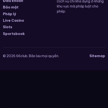
Điều khoản
Dịch vụ chỉ khả dụng ở những
khu vực mà pháp luật cho
Bảo mật
phép.
Pháp lý
Live Casino
Slots
Sportsbook
Sitemap
© 2026 66club. Bảo lưu mọi quyền.