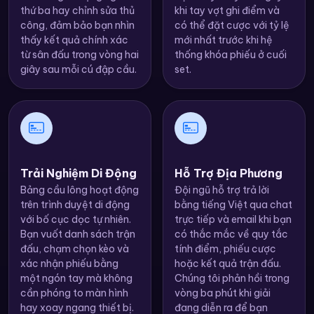
thứ ba hay chỉnh sửa thủ
khi tay vợt ghi điểm và
công, đảm bảo bạn nhìn
có thể đặt cược với tỷ lệ
thấy kết quả chính xác
mới nhất trước khi hệ
từ sân đấu trong vòng hai
thống khóa phiếu ở cuối
giây sau mỗi cú đập cầu.
set.
Trải Nghiệm Di Động
Hỗ Trợ Địa Phương
Bảng cầu lông hoạt động
Đội ngũ hỗ trợ trả lời
trên trình duyệt di động
bằng tiếng Việt qua chat
với bố cục dọc tự nhiên.
trực tiếp và email khi bạn
Bạn vuốt danh sách trận
có thắc mắc về quy tắc
đấu, chạm chọn kèo và
tính điểm, phiếu cược
xác nhận phiếu bằng
hoặc kết quả trận đấu.
một ngón tay mà không
Chúng tôi phản hồi trong
cần phóng to màn hình
vòng ba phút khi giải
hay xoay ngang thiết bị.
đang diễn ra để bạn