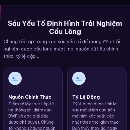
Sáu Yếu Tố Định Hình Trải Nghiệm
Cầu Lông
Chúng tôi tập trung vào sáu yếu tố để mang đến trải
nghiệm cược cầu lông mượt mà: nguồn dữ liệu chính
thức, tỷ lệ cập...
Nguồn Chính Thức
Tỷ Lệ Động
Điểm số lấy trực tiếp từ
Tỷ lệ cược được tính lại
hệ thống ghi điểm của
sau mỗi điểm dựa trên
BWF và các giải đấu
mô hình xác suất cập
được phê duyệt. Chúng
nhật theo thời gian thực.
tôi không sử dụng nguồn
Bạn thấy thay đổi ngay