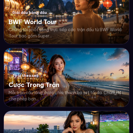
Giải đấu hàng đầu
BWF World Tour
Chúng tôi phát sóng trực tiếp các trận đấu từ BWF World
Tour bao gồm Super...
Tỷ lệ theo set
Cược Trong Trận
Mỗi trận cầu lông được chia thành ba set tối đa. Chúng tôi
cho phép bạn...