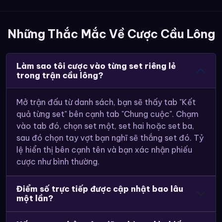
Những Thắc Mắc Về Cược Cầu Lông
Làm sao tôi cược vào từng set riêng lẻ
trong trận cầu lông?
Mở trận đấu từ danh sách, bạn sẽ thấy tab "Kết
quả từng set" bên cạnh tab "Chung cuộc". Chạm
vào tab đó, chọn set một, set hai hoặc set ba,
sau đó chọn tay vợt bạn nghĩ sẽ thắng set đó. Tỷ
lệ hiển thị bên cạnh tên và bạn xác nhận phiếu
cược như bình thường.
Điểm số trực tiếp được cập nhật bao lâu
một lần?