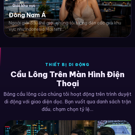
Giải khu vực
Đông Nam Á
Ngoài giải đấu thế giới, chúng tôi mang đến các giải khu
vực như Indonesia Masters...
THIẾT BỊ DI ĐỘNG
Cầu Lông Trên Màn Hình Điện
Thoại
Bảng cầu lông của chúng tôi hoạt động trên trình duyệt
di động với giao diện dọc. Bạn vuốt qua danh sách trận
đấu, chạm chọn tỷ lệ...