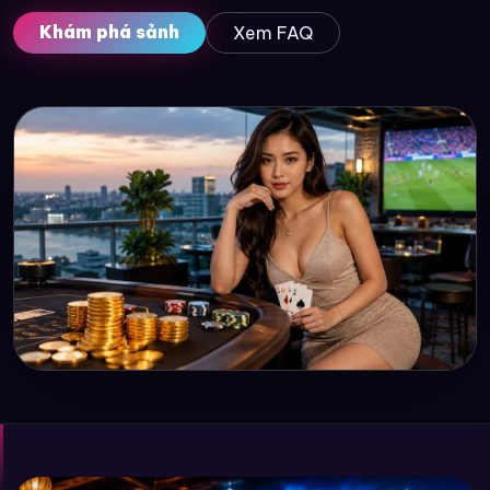
Khám phá sảnh
Xem FAQ