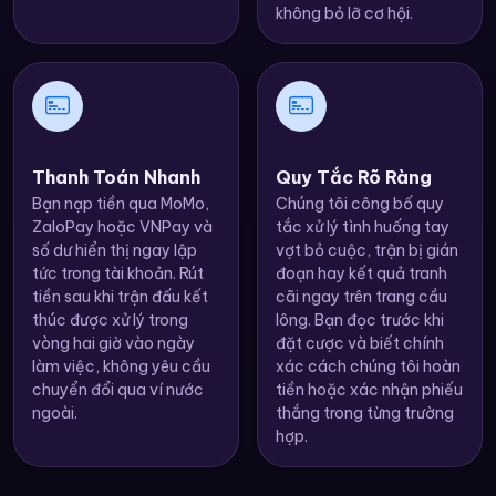
không bỏ lỡ cơ hội.
Thanh Toán Nhanh
Quy Tắc Rõ Ràng
Bạn nạp tiền qua MoMo,
Chúng tôi công bố quy
ZaloPay hoặc VNPay và
tắc xử lý tình huống tay
số dư hiển thị ngay lập
vợt bỏ cuộc, trận bị gián
tức trong tài khoản. Rút
đoạn hay kết quả tranh
tiền sau khi trận đấu kết
cãi ngay trên trang cầu
thúc được xử lý trong
lông. Bạn đọc trước khi
vòng hai giờ vào ngày
đặt cược và biết chính
làm việc, không yêu cầu
xác cách chúng tôi hoàn
chuyển đổi qua ví nước
tiền hoặc xác nhận phiếu
ngoài.
thắng trong từng trường
hợp.