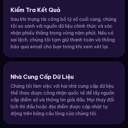
Kiểm Tra Kết Quả
Sau khi trọng tài công bố tỷ số cuối cùng, chúng
tôi so sánh với nguồn dữ liệu chính thức và xác
nhận phiếu thắng trong vòng năm phút. Nếu có
sai lệch, chúng tôi tạm giữ thanh toán và thông
báo qua email cho bạn trong khi xem xét lại.
Nhà Cung Cấp Dữ Liệu
Chúng tôi làm việc với hai nhà cung cấp dữ liệu
thể thao được công nhận quốc tế để lấy nguồn
cấp điểm số và thông tin giải đấu. Mọi thay đổi
lịch thi đấu hoặc địa điểm được cập nhật tự
động trên bảng cầu lông của chúng tôi.