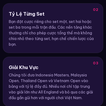
02
Tỷ Lệ Từng Set
Bạn đặt cược riêng cho set một, set hai hoặc
set ba trong mỗi trận đấu. Các nền tảng khác
thường chỉ cho phép cược tổng thể mà không
chia nhỏ theo từng set, hạn chế chiến lược của
bạn.
03
Giải Khu Vực
Chúng tôi đưa Indonesia Masters, Malaysia
Open, Thailand Open và Vietnam Open vào
bảng với tỷ lệ đầy đủ. Nhiều nơi chỉ tập trung
vào giải lớn như All England và bỏ qua các giải
đấu gần gũi hơn với người chơi Việt Nam.