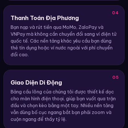
04
Thanh Toán Địa Phương
Bạn nạp và rút tiền qua MoMo, ZaloPay và
VNPay mà không cần chuyển đổi sang ví điện tử
quốc tế. Các nền tảng khác yêu cầu bạn dùng
thẻ tín dụng hoặc ví nước ngoài với phí chuyển
đổi cao.
05
Giao Diện Di Động
Bảng cầu lông của chúng tôi được thiết kế dọc
cho màn hình điện thoại, giúp bạn vuốt qua trận
đấu và chọn kèo bằng một tay. Nhiều nền tảng
vẫn dùng bố cục ngang bắt bạn phải zoom và
cuộn ngang để thấy tỷ lệ.